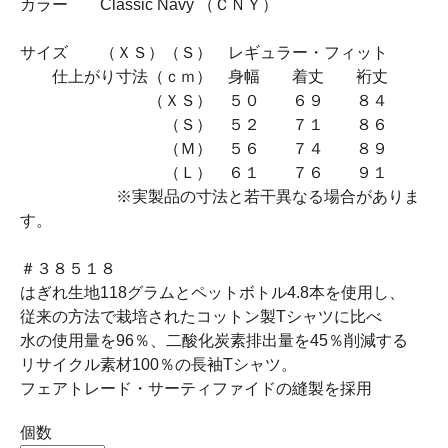
カラー Classic Navy （ＣＮＹ）
サイズ （ＸＳ）（Ｓ） レギュラー・フィット
仕上がり寸法（ｃｍ） 身幅 着丈 裄丈
（ＸＳ） ５０ ６９ ８４
（Ｓ） ５２ ７１ ８６
（Ｍ） ５６ ７４ ８９
（Ｌ） ６１ ７６ ９１
※実製品の寸法と若干異なる場合がありま
す。
＃３８５１８
はぎれ生地118グラムとペットボトル4.8本を使用し、
従来の方法で栽培されたコットン製Tシャツに比べ
水の使用量を96％、二酸化炭素排出量を45％削減する
リサイクル素材100％の長袖Tシャツ。
フェアトレード・サーティファイドの縫製を採用
個数