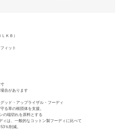
ＢＬＫＢ）
フィット
丈
６
９
１
寸
合があります
・グッド・アップライザル・フーディ
を守る草の根団体を支援。
トンの端切れを原料とする
ーディは、一般的なコットン製フーディに比べて
53％削減。