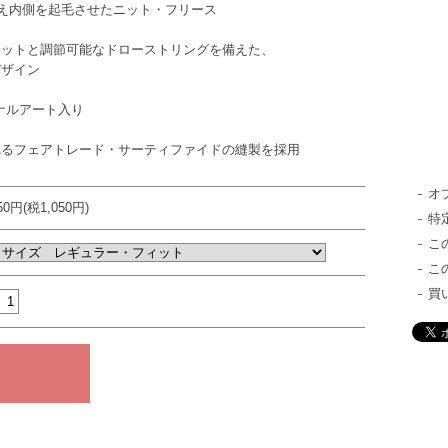
備え内側を起毛させたニット・フリース
ケットと調節可能なドローストリングを備えた、
デザイン
ナルアート入り
れるフェアトレード・サーティファイドの縫製を採用
オ
550円(税1,050円)
特
こ
こ
買