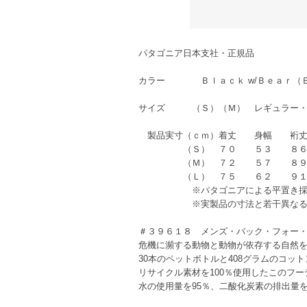
パタゴニア日本支社・正規品
カラー Ｂｌａｃｋ w/Ｂｅａｒ（
サイズ （Ｓ）（Ｍ） レギュラー・
製品実寸（ｃｍ）着丈 身幅 裄
（Ｓ） ７０ ５３ ８
（Ｍ） ７２ ５７ ８
（Ｌ） ７５ ６２ ９
※パタゴニアによる平置き採
※実製品の寸法と若干異なる場
＃３９６１８ メンズ・バック・フォー
危機に瀕する動物と動物が依存する自然
30本のペットボトルと408グラムのコッ
リサイクル素材を100％使用したこのフ
水の使用量を95％、二酸化炭素の排出量を