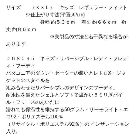
サイズ （ＸＸＬ） キッズ レギュラー・フィット
※仕上がり寸法(平置き/cm)
身幅 約５３ｃｍ 着丈 約６６ｃｍ 裄
丈 約８６ｃｍ
※実製品の寸法と若干異なる場合が
あります。
＃６８０９５ キッズ・リバーシブル・レディ・フレデ
ィ・フーディ
パタゴニアのダウン・セーターの装いとレトロX・ジャ
ケットのスタイルを
組み合わせたリバーシブルのデザインのフーディ。
耐水性を備えたシェルとソフトで温かい６ミリ厚パイ
ル・フリースのあいだに
濡れても保温性を維持する60グラム・サーモライト・エ
コ92・ポリエステル100％
（リサイクル・ポリエステル92％）の インサレーション
入り。