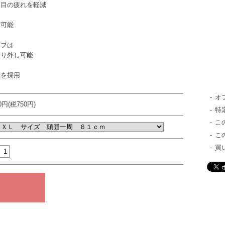
と目の疲れを軽減
節可能
ップは
取り外し可能
製を採用
オ
50円(税750円)
特
こ
こ
買