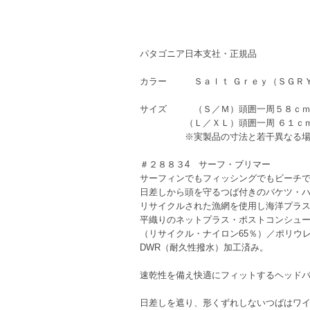
パタゴニア日本支社・正規品
カラー Ｓａｌｔ Ｇｒｅｙ（ＳＧＲ
サイズ （Ｓ／Ｍ）頭囲一周５８ｃ
（Ｌ／ＸＬ）頭囲一周 ６１ｃ
※実製品の寸法と若干異なる場合
＃２８８３4 サーフ・ブリマー
サーフィンでもフィッシングでもビーチ
日差しから頭を守るつば付きのバケツ・
リサイクルされた漁網を使用し海洋プラ
平織りのネットプラス・ポストコンシュー
（リサイクル・ナイロン65％）／ポリウ
DWR（耐久性撥水）加工済み。
速乾性を備え快適にフィットするヘッド
日差しを遮り、形くずれしないつばはワ