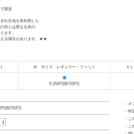
場で製造
はぎれ生地を再利用した
地の色とは異なる色の
あります。
見える場合があります。★★
ト
Ｍ サイズ レギュラー・フィット
ＸＬ
8,250円(税750円)
オ
50円(税750円)
特
こ
こ
買