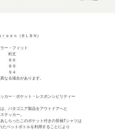
Ｇｒｅｅｎ（ＢＬＢＮ）
ラー・フィット
丈 裄丈
 ８６
 ８９
 ９４
場合があります。
テッカー・ポケット・レスポンシビリティー
源は、パタゴニア製品をアウトドアへと
のステッカー。
あしらったこのポケット付きの長袖Tシャツは
されたペットボトルを利用することにより