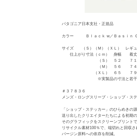
パタゴニア日本支社・正規品
カラー Ｂｌａｃｋ w／Ｂａｓｉｎ 
サイズ （Ｓ）（Ｍ）（ＸＬ） レギュ
仕上がり寸法（ｃｍ） 身幅 着
（Ｓ） ５２ ７１
（Ｍ） ５６ ７４
（ＸＬ） ６５ ７９
※実製品の寸法と若干異なる
＃３７８３６
メンズ・ロングスリーブ・ショップ・ス
「ショップ・ステッカー」のひらめきの
送り出したクリエイターたちによる初期
そのグラフィックをスクリーンプリントで
リサイクル素材100％で、端切れと回収
バージン原料への依存を削減。