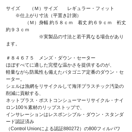
サイズ （Ｍ）サイズ レギュラー・フィット
※仕上がり寸法（平置き計測）
（Ｍ）身幅 約５８ｃｍ 着丈 約６９ｃｍ 裄丈
約９３ｃｍ
※実製品の寸法と若干異なる場合があり
ます。
＃８４６７５ メンズ・ダウン・セーター
ほぼすべてに適した完璧な温かさを提供するのが、
軽量ながら防風性も備えたパタゴニア定番のダウン・セ
ーター。
シェルは漁網をリサイクルして海洋プラスチック汚染の
削減に貢献する、
ネットプラス・ポストコンシューマーリサイクル・ナイ
ロン100％素材のリップストップで、
インサレーションはレスポンシブル・ダウン・スタンダ
ード認証済み
（Control Unionによる認証880272）の800フィルパワ