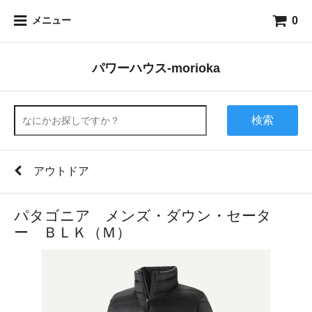
0
メニュー
パワーハウス-morioka
検索
アウトドア
パタゴニア メンズ・ダウン・セータ
ー ＢＬＫ（Ｍ）