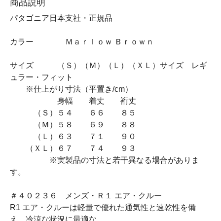
商品説明
パタゴニア日本支社・正規品
カラー Ｍａｒｌｏｗ Ｂｒｏｗｎ
サイズ （Ｓ）（Ｍ）（Ｌ）（ＸＬ）サイズ レギ
ュラー・フィット
※仕上がり寸法（平置き/cm）
身幅 着丈 裄丈
（Ｓ）５４ ６６ ８５
（Ｍ）５８ ６９ ８８
（Ｌ）６３ ７１ ９０
（ＸＬ）６７ ７４ ９３
※実製品の寸法と若干異なる場合がありま
す。
＃４０２３６ メンズ・Ｒ１ エア・クルー
R1 エア・クルーは軽量で優れた通気性と速乾性を備
え、冷涼な状況に最適な