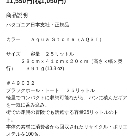
11,550円(税1,050円)
商品説明
パタゴニア日本支社・正規品
カラー Ａｑｕａ Ｓｔｏｎｅ（ＡＱＳＴ）
サイズ 容量 ２５リットル
２８ｃｍｘ４１ｃｍｘ２０ｃｍ（高さｘ幅ｘ奥
行） ３９１ g (13.8 oz)
＃４９０３２
ブラックホール・トート ２５リットル
軽量でコンパクトに収納可能ながら、バンに積んだギア
を一気に呑み込み、
街での即興の冒険でも活躍する容量25リットルのトー
ト。
本体の素材に消費者から回収されたリサイクル・ポリエ
ステルを100％、