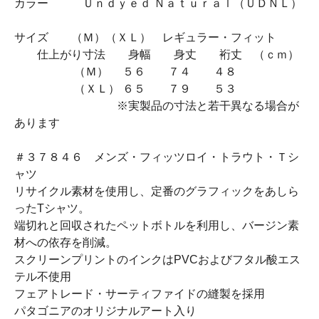
カラー Ｕｎｄｙｅｄ Ｎａｔｕｒａｌ（ＵＤＮＬ）
サイズ （Ｍ）（ＸＬ） レギュラー・フィット
仕上がり寸法 身幅 身丈 裄丈 （ｃｍ）
（Ｍ） ５６ ７４ ４８
（ＸＬ） ６５ ７９ ５３
※実製品の寸法と若干異なる場合が
あります
＃３７８４６ メンズ・フィッツロイ・トラウト・Ｔシ
ャツ
リサイクル素材を使用し、定番のグラフィックをあしら
ったTシャツ。
端切れと回収されたペットボトルを利用し、バージン素
材への依存を削減。
スクリーンプリントのインクはPVCおよびフタル酸エス
テル不使用
フェアトレード・サーティファイドの縫製を採用
パタゴニアのオリジナルアート入り