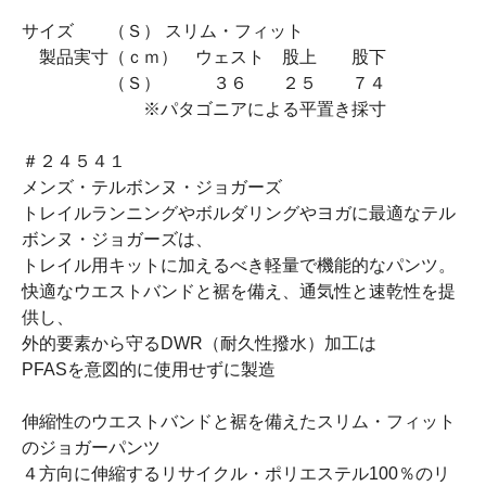
サイズ （Ｓ） スリム・フィット
製品実寸（ｃｍ） ウェスト 股上 股下
（Ｓ） ３６ ２５ ７４
※パタゴニアによる平置き採寸
＃２４５４１
メンズ・テルボンヌ・ジョガーズ
トレイルランニングやボルダリングやヨガに最適なテル
ボンヌ・ジョガーズは、
トレイル用キットに加えるべき軽量で機能的なパンツ。
快適なウエストバンドと裾を備え、通気性と速乾性を提
供し、
外的要素から守るDWR（耐久性撥水）加工は
PFASを意図的に使用せずに製造
伸縮性のウエストバンドと裾を備えたスリム・フィット
のジョガーパンツ
４方向に伸縮するリサイクル・ポリエステル100％のリ