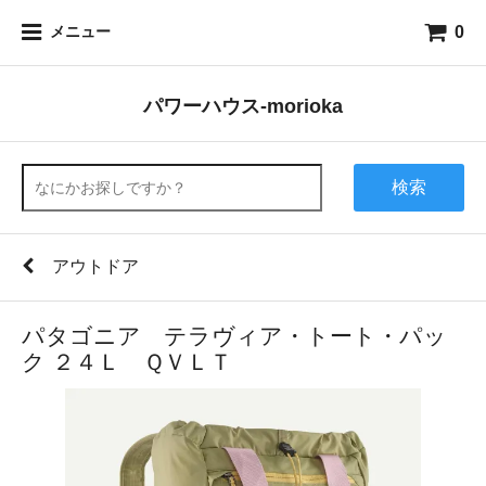
0
メニュー
パワーハウス-morioka
検索
アウトドア
パタゴニア テラヴィア・トート・パッ
ク ２４Ｌ ＱＶＬＴ