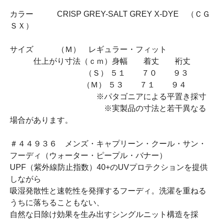
カラー CRISP GREY-SALT GREY X-DYE （ＣＧ
ＳＸ）
サイズ （Ｍ） レギュラー・フィット
仕上がり寸法（ｃｍ）身幅 着丈 裄丈
（Ｓ） ５１ ７０ ９３
（Ｍ） ５３ ７１ ９４
※パタゴニアによる平置き採寸
※実製品の寸法と若干異なる
場合があります。
＃４４９３６ メンズ・キャプリーン・クール・サン・
フーディ（ウォーター・ピープル・バナー）
UPF（紫外線防止指数）40+のUVプロテクションを提供
しながら
吸湿発散性と速乾性を発揮するフーディ。洗濯を重ねる
うちに落ちることもない、
自然な日除け効果を生み出すシングルニット構造を採