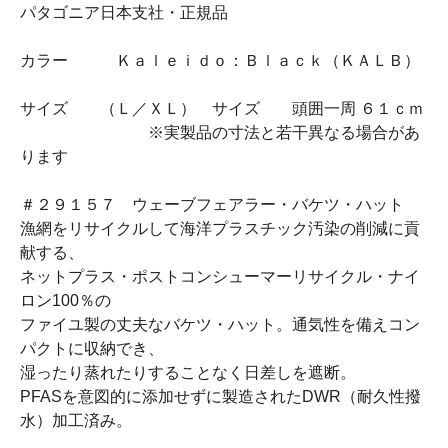
パタゴニア日本支社・正規品
カラー Ｋａｌｅｉｄｏ：Ｂｌａｃｋ（ＫＡＬＢ）
サイズ （Ｌ／ＸＬ） サイズ 頭囲一周 ６１ｃｍ
※実製品の寸法と若干異なる場合があ
ります
＃２９１５７ ウェーブフェアラー・バケツ・ハット
漁網をリサイクルして海洋プラスチック汚染の削減に貢
献する、
ネットプラス・ポストコンシューマーリサイクル・ナイ
ロン100％の
ファイユ製の丈夫なバケツ・ハット。通気性を備えコン
パクトに収納でき、
湿ったり蒸れたりすることなく日差しを遮断。
PFASを意図的に添加せずに製造されたDWR（耐久性撥
水）加工済み。