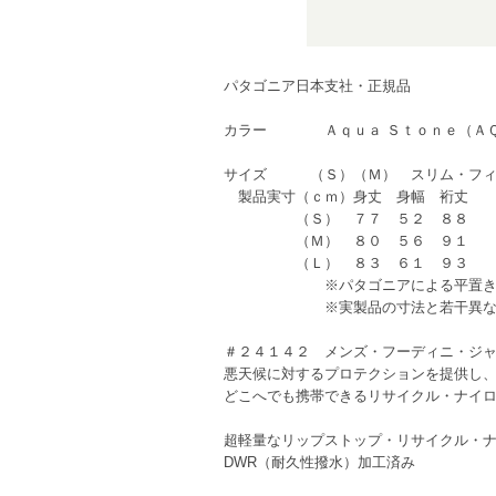
パタゴニア日本支社・正規品
カラー Ａｑｕａ Ｓｔｏｎｅ（ＡＱ
サイズ （Ｓ）（Ｍ） スリム・フィ
製品実寸（ｃｍ）身丈 身幅 裄丈
（Ｓ） ７７ ５２ ８８
（Ｍ） ８０ ５６ ９１
（Ｌ） ８３ ６１ ９３
※パタゴニアによる平置き
※実製品の寸法と若干異なる場
＃２４１４２ メンズ・フーディニ・ジ
悪天候に対するプロテクションを提供し
どこへでも携帯できるリサイクル・ナイロ
超軽量なリップストップ・リサイクル・ナ
DWR（耐久性撥水）加工済み