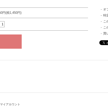
オ
950円(税1,450円)
特
こ
こ
買
マイアカウント