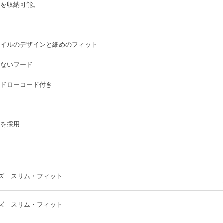
体を収納可能。
テイルのデザインと細めのフィット
げないフード
はドローコード付き
製を採用
ズ スリム・フィット
ズ スリム・フィット