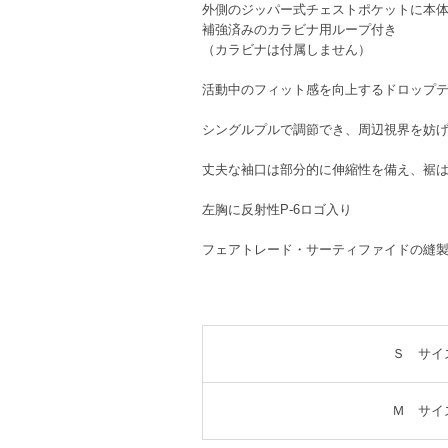
外側のジッパー式チェストポケットに本
補強済みのカラビナ用ループ付き
（カラビナは付属しません）
活動中のフィット感を向上するドロップ
シングルプルで調節でき、周辺視界を妨
丈夫な袖口は部分的に伸縮性を備え、裾
左胸に反射性P-6ロゴ入り
フェアトレード・サーティファイドの縫
Ｓ サイ
Ｍ サイ