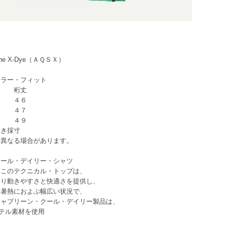
tone X-Dye（ＡＱＳＸ）
ラー・フィット
丈 裄丈
 ４６
 ４７
 ４９
採寸
場合があります。
クール・デイリー・シャツ
るこのテクニカル・トップは、
より動きやすさと快適さを提供し、
ら暑熱におよぶ幅広い状況で、
キャプリーン・クール・デイリー製品は、
ステル素材を使用