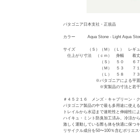
パタゴニア日本支社・正規品
カラー Aqua Stone - Light Aqua S
サイズ （Ｓ）（Ｍ）（Ｌ） レギュ
仕上がり寸法 （ｃｍ） 身幅 着
（Ｓ） ５０ ６７
（Ｍ） ５３ ７１
（Ｌ） ５８ ７３
※パタゴニアによる平置き
※実製品の寸法と若干異なる
＃４５２１６ メンズ・キャプリーン・
パタゴニア製品の中で最も多用途に使え
トレイルから水辺まで速乾性と伸縮性に
ハイキュ・ミント防臭加工済み。冷涼か
激しく運動している際も体を快適に保つ
リサイクル成分を50〜100％含むポリエ